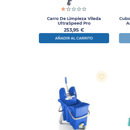
Carro De Limpieza Vileda
Cubo
UltraSpeed Pro
A
Precio
253,95 €
AÑADIR AL CARRITO
favorite_border