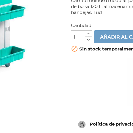
Carrito multiuso modular p
de bolsa 120 L, almacenami
bandejas. 1 ud
Cantidad
AÑADIR AL 

Sin stock temporalme
Política de privac