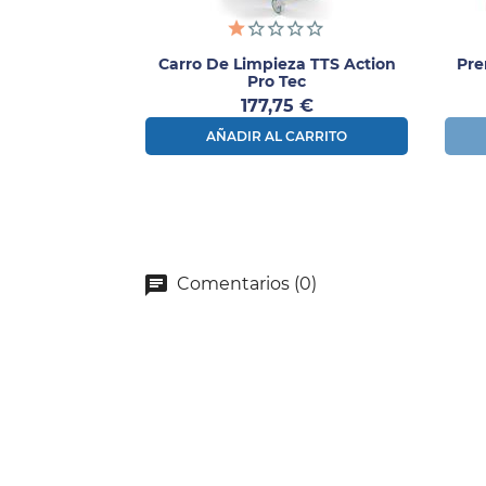
Carro De Limpieza TTS Action
Pre
Pro Tec
Precio
177,75 €
AÑADIR AL CARRITO
Comentarios (0)