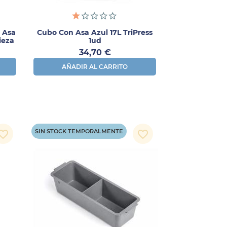
 Asa
Cubo Con Asa Azul 17L TriPress
ieza
1ud
Precio
34,70 €
AÑADIR AL CARRITO
SIN STOCK TEMPORALMENTE
orite_border
favorite_border