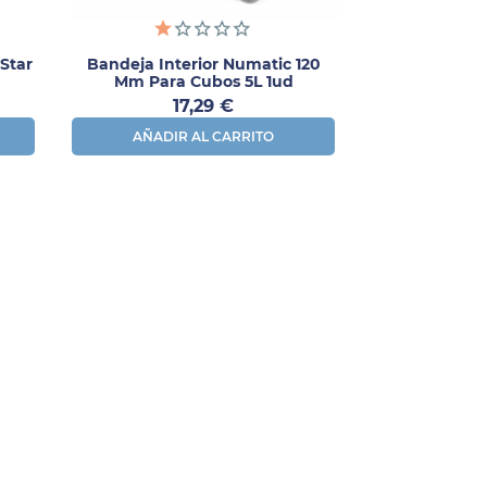
Star
Bandeja Interior Numatic 120
Mm Para Cubos 5L 1ud
Precio
17,29 €
AÑADIR AL CARRITO