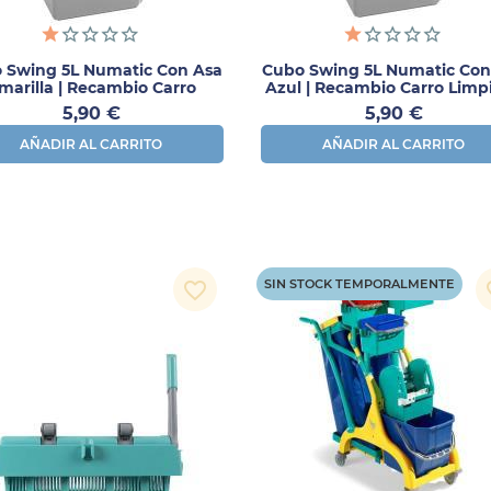
 Swing 5L Numatic Con Asa
Cubo Swing 5L Numatic Con
marilla | Recambio Carro
Azul | Recambio Carro Limp
Limpieza
Precio
Precio
5,90 €
5,90 €
AÑADIR AL CARRITO
AÑADIR AL CARRITO
SIN STOCK TEMPORALMENTE
favorite_border
fav