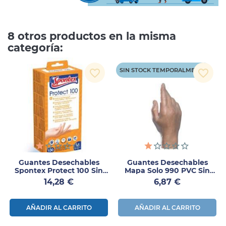
8 otros productos en la misma
categoría:
SIN STOCK TEMPORALMENTE
favorite_border
favorite_border
Guantes Desechables
Guantes Desechables
Spontex Protect 100 Sin
Mapa Solo 990 PVC Sin
Látex – 100 Uds
Polvo Talla–L 100
Precio
Precio
14,28 €
6,87 €
Unidades
AÑADIR AL CARRITO
AÑADIR AL CARRITO