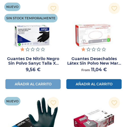
NUEVO
favorite_border
favorite_border
SIN STOCK TEMPORALMENTE
Guantes De Nitrilo Negro
Guantes Desechables
Sin Polvo Sanyc Talla XL
Látex Sin Polvo New Mark
100 Unidades
100ud
Precio
Precio
9,56 €
11,04 €
From
AÑADIR AL CARRITO
AÑADIR AL CARRITO
NUEVO
favorite_border
favorite_border