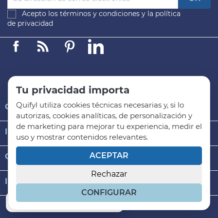
Acepto los
términos y condiciones
y la
política
de privacidad
Facebook
Linkedin
Pinterest
LinkedIn
Tu privacidad importa
Quifyl utiliza cookies técnicas necesarias y, si lo

QUIFYL
autorizas, cookies analíticas, de personalización y
de marketing para mejorar tu experiencia, medir el

INFORMACIÓN GENERAL
uso y mostrar contenidos relevantes.
ACEPTAR

CATEGORÍAS DE PRODUCTO
Rechazar
keyboard_arrow_down
INFORMACIÓN DE LA TIENDA
CONFIGURAR
© 2026 -Todos los rerechos reservados Quifyl S.L
Cambiar preferencias de cookies