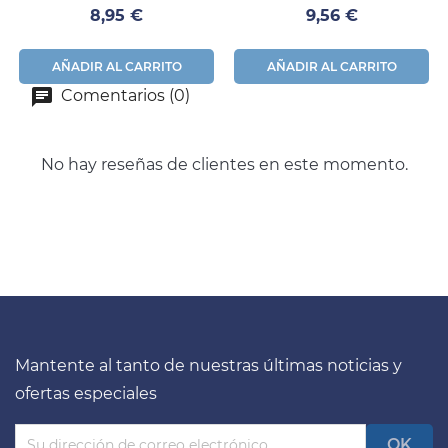
100uds
Black Talla XL 100 Uds
Precio
Precio
8,95 €
9,56 €
AÑADIR AL CARRITO
AÑADIR AL CARRITO
Comentarios (0)
No hay reseñas de clientes en este momento.
Mantente al tanto de nuestras últimas noticias y
ofertas especiales