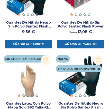
Guantes De Nitrilo Negro
Guantes De Nitrilo Sin
Sin Polvo Santex Flash
Polvo Santex Flash Power
Black Talla L 100 Uds
Precio
Precio
9,56 €
12,08 €
From
AÑADIR AL CARRITO
AÑADIR AL CARRITO
SIN STOCK TEMPORALMENTE
NUEVO
favorite_border
favorite_border
SIN STOCK TEMPORALMENTE
Guantes Látex Con Polvo
Guantes De Nitrilo Negro
Mapa Solo 992 Talla-XL
Sin Polvo Santex Flash