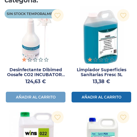
categoría:
SIN STOCK TEMPORALMENTE
favorite_border
favorite_border
Desinfectante Dibimed
Limpiador Superficies
Oosafe CO2 INCUBATORS
Sanitarias Fresc 5L
1L
Precio
Precio
124,63 €
13,38 €
AÑADIR AL CARRITO
AÑADIR AL CARRITO
favorite_border
favorite_border