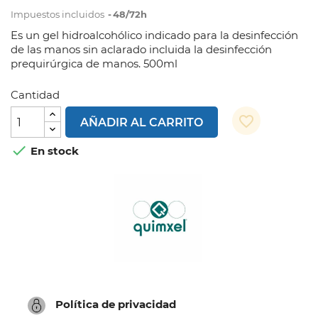
Impuestos incluidos
48/72h
Es un gel hidroalcohólico indicado para la desinfección
de las manos sin aclarado incluida la desinfección
prequirúrgica de manos. 500ml
Cantidad
favorite_border
AÑADIR AL CARRITO

En stock
Política de privacidad