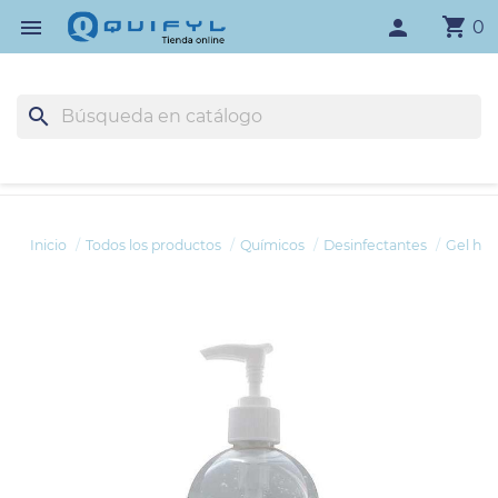
shopping_cart

person
0
search
Inicio
Todos los productos
Químicos
Desinfectantes
Gel hid