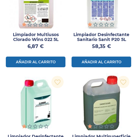
Limpiador Multiusos
Limpiador Desinfectante
Clorado Wins 022 5L
Sanitario Sanit P20 5L
Precio
Precio
6,87 €
58,35 €
AÑADIR AL CARRITO
AÑADIR AL CARRITO
favorite_border
favorite_border
Limpiador Desinfectante
Limpiador Multisuperficie