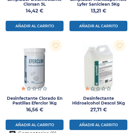
Clorsan 5L
Lyfer Saniclean 5Kg
Precio
Precio
14,42 €
13,21 €
AÑADIR AL CARRITO
AÑADIR AL CARRITO
favorite_border
favorite_border
Desinfectante Clorado En
Desinfectante
Pastillas Eferclor 1Kg
Hidroalcohol Descol 5Kg
Precio
Precio
16,56 €
27,71 €
AÑADIR AL CARRITO
AÑADIR AL CARRITO