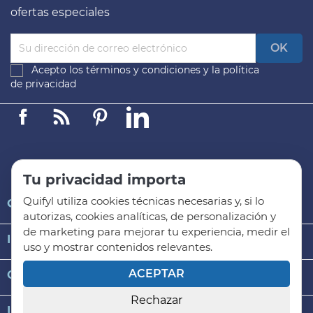
ofertas especiales
Acepto los
términos y condiciones
y la
política
de privacidad
Facebook
Linkedin
Pinterest
LinkedIn
Tu privacidad importa
Quifyl utiliza cookies técnicas necesarias y, si lo

QUIFYL
autorizas, cookies analíticas, de personalización y
de marketing para mejorar tu experiencia, medir el

INFORMACIÓN GENERAL
uso y mostrar contenidos relevantes.
ACEPTAR

CATEGORÍAS DE PRODUCTO
Rechazar
keyboard_arrow_down
INFORMACIÓN DE LA TIENDA