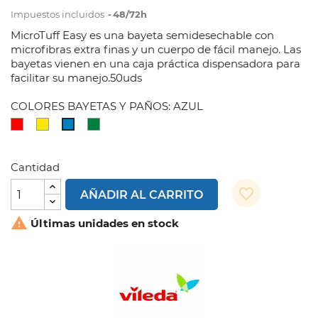
Impuestos incluidos
48/72h
MicroTuff Easy es una bayeta semidesechable con
microfibras extra finas y un cuerpo de fácil manejo. Las
bayetas vienen en una caja práctica dispensadora para
facilitar su manejo.50uds
COLORES BAYETAS Y PAÑOS: AZUL
ROJO
AMARILLO
VERDE
AZUL
Cantidad
favorite_border
AÑADIR AL CARRITO

Últimas unidades en stock