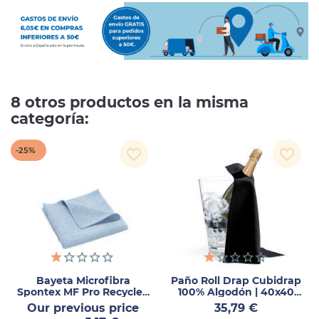
8 otros productos en la misma
categoría:
-25%
favorite_border
favorite_border
Bayeta Microfibra
Paño Roll Drap Cubidrap
Spontex MF Pro Recycled
100% Algodón | 40x40
Azul 5ud
12uds
Precio
Precio
Our previous price
35,79 €