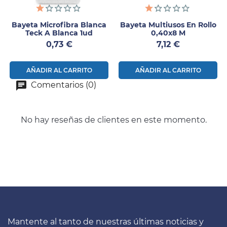
Bayeta Microfibra Blanca
Bayeta Multiusos En Rollo
Teck A Blanca 1ud
0,40x8 M
Precio
Precio
0,73 €
7,12 €
AÑADIR AL CARRITO
AÑADIR AL CARRITO
Comentarios (0)
No hay reseñas de clientes en este momento.
Mantente al tanto de nuestras últimas noticias y