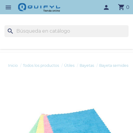
shopping_cart

person
0
search
Inicio
Todos los productos
Útiles
Bayetas
Bayeta semidesech