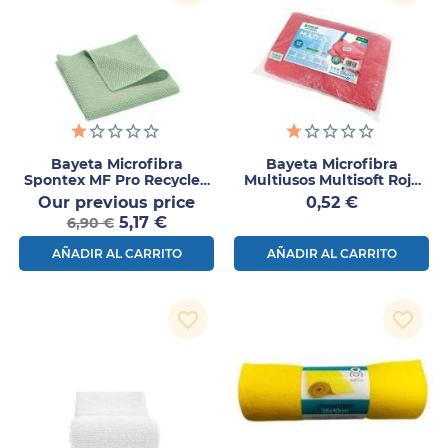
Bayeta Microfibra
Bayeta Microfibra
Spontex MF Pro Recycled
Multiusos Multisoft Rojo
Verde 5ud
Cuatrogasa 40x30cm 1ud
Precio
Precio
Our previous price
0,52 €
Precio
normal
5,17 €
6,90 €
AÑADIR AL CARRITO
AÑADIR AL CARRITO
favorite_border
favorite_border