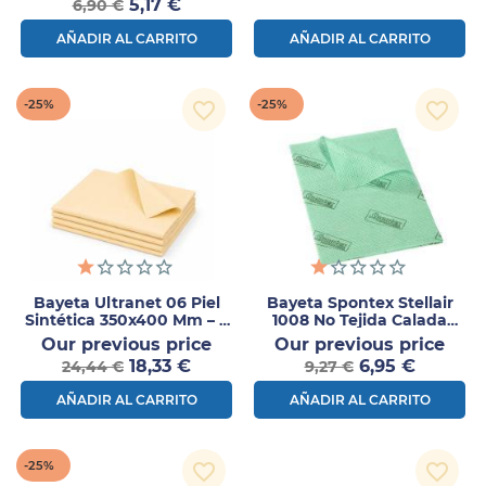
Precio
normal
5,17 €
6,90 €
AÑADIR AL CARRITO
AÑADIR AL CARRITO
-25%
-25%
favorite_border
favorite_border
Bayeta Ultranet 06 Piel
Bayeta Spontex Stellair
Sintética 350x400 Mm – 5
1008 No Tejida Calada
Uds
Verde – Pack 25 Uds
Precio
Prec
Our previous price
Our previous price
Precio
normal
Precio
nor
18,33 €
6,95 €
24,44 €
9,27 €
AÑADIR AL CARRITO
AÑADIR AL CARRITO
-25%
favorite_border
favorite_border