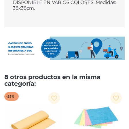
DISPONIBLE EN VARIOS COLORES. Medidas:
38x38cm.
8 otros productos en la misma
categoría:
-25%
favorite_border
favorite_border