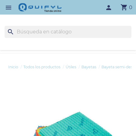
shopping_cart

person
0
search
Inicio
Todos los productos
Útiles
Bayetas
Bayeta semi-desec