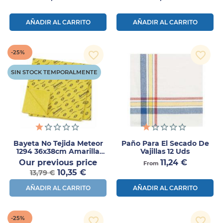
AÑADIR AL CARRITO
AÑADIR AL CARRITO
-25%
favorite_border
favorite_border
SIN STOCK TEMPORALMENTE
Bayeta No Tejida Meteor
Paño Para El Secado De
1294 36x38cm Amarilla
Vajillas 12 Uds
10uds – Reutilizable Alta
Precio
Precio
Our previous price
11,24 €
From
Resistencia
Precio
normal
10,35 €
13,79 €
AÑADIR AL CARRITO
AÑADIR AL CARRITO
-25%
favorite_border
favorite_border