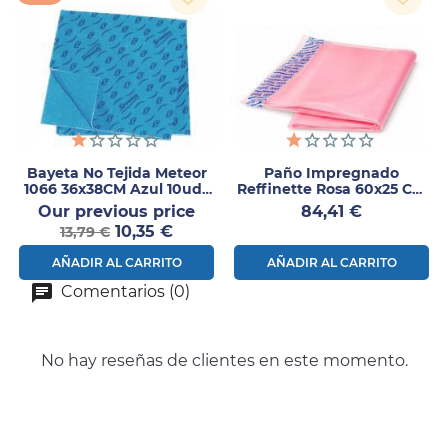
Bayeta No Tejida Meteor
Paño Impregnado
1066 36x38CM Azul 10uds
Reffinette Rosa 60x25 Cm
– Reutilizable Alta
1000 Uds
Precio
Precio
Our previous price
84,41 €
Resistencia
Precio
normal
10,35 €
13,79 €
AÑADIR AL CARRITO
AÑADIR AL CARRITO
Comentarios (0)
No hay reseñas de clientes en este momento.