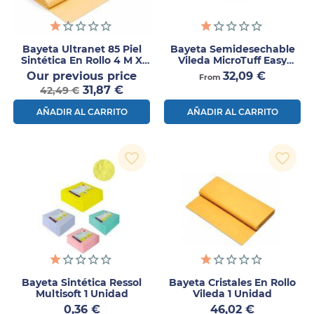
Bayeta Ultranet 85 Piel
Bayeta Semidesechable
Sintética En Rollo 4 M X
Vileda MicroTuff Easy
40 Cm – 1ud
50uds
Precio
Precio
Our previous price
32,09 €
From
Precio
normal
31,87 €
42,49 €
AÑADIR AL CARRITO
AÑADIR AL CARRITO
favorite_border
favorite_border
Bayeta Sintética Ressol
Bayeta Cristales En Rollo
Multisoft 1 Unidad
Vileda 1 Unidad
Precio
Precio
0,36 €
46,02 €